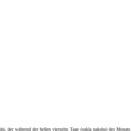
hi, der während der hellen vierzehn Tage (sukla paksha) des Monats V