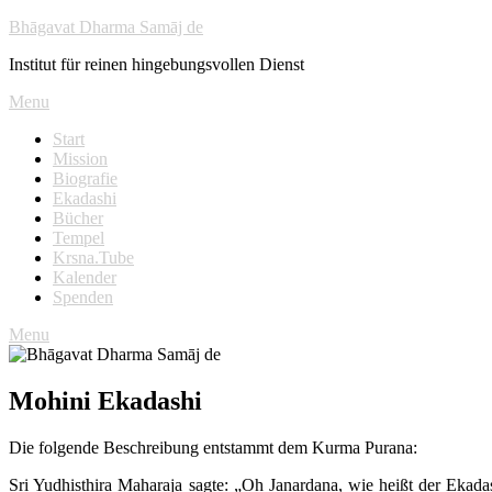
Skip
Bhāgavat Dharma Samāj de
to
Institut für reinen hingebungsvollen Dienst
content
Menu
Start
Mission
Biografie
Ekadashi
Bücher
Tempel
Krsna.Tube
Kalender
Spenden
Menu
Mohini Ekadashi
Die folgende Beschreibung entstammt dem Kurma Purana:
Sri Yudhisthira Maharaja sagte: „Oh Janardana, wie heißt der Ekadas