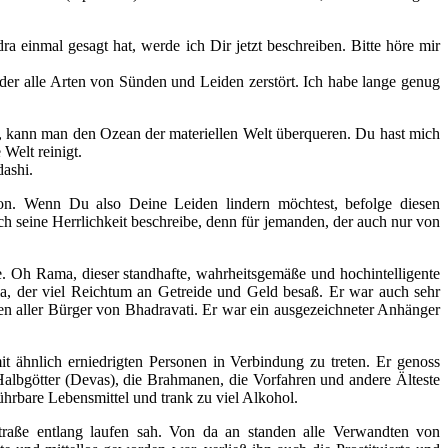
einmal gesagt hat, werde ich Dir jetzt beschreiben. Bitte höre mir
der alle Arten von Sünden und Leiden zerstört. Ich habe lange genug
t, kann man den Ozean der materiellen Welt überqueren. Du hast mich
Welt reinigt.
dashi.
sion. Wenn Du also Deine Leiden lindern möchtest, befolge diesen
ch seine Herrlichkeit beschreibe, denn für jemanden, der auch nur von
. Oh Rama, dieser standhafte, wahrheitsgemäße und hochintelligente
 der viel Reichtum an Getreide und Geld besaß. Er war auch sehr
 aller Bürger von Bhadravati. Er war ein ausgezeichneter Anhänger
t ähnlich erniedrigten Personen in Verbindung zu treten. Er genoss
 Halbgötter (Devas), die Brahmanen, die Vorfahren und andere Älteste
hrbare Lebensmittel und trank zu viel Alkohol.
raße entlang laufen sah. Von da an standen alle Verwandten von