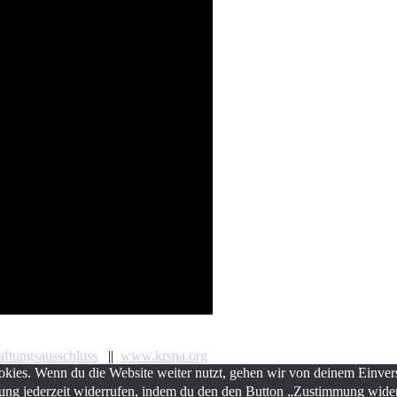
ftungsausschluss
||
www.krsna.org
kies. Wenn du die Website weiter nutzt, gehen wir von deinem Einvers
ng jederzeit widerrufen, indem du den den Button „Zustimmung widerr