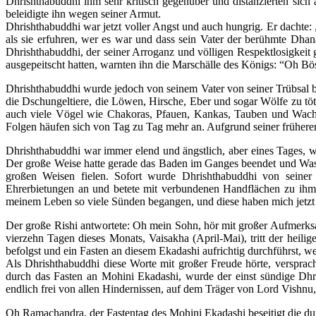
Dhrishthabuddhi ihm sehr kritisch gegenüber und distanzierten sich 
beleidigte ihn wegen seiner Armut.
Dhrishthabuddhi war jetzt voller Angst und auch hungrig. Er dachte: 
als sie erfuhren, wer es war und dass sein Vater der berühmte Dhana
Dhrishthabuddhi, der seiner Arroganz und völligen Respektlosigkei
ausgepeitscht hatten, warnten ihn die Marschälle des Königs: “Oh Bö
Dhrishthabuddhi wurde jedoch von seinem Vater von seiner Trübsal bef
die Dschungeltiere, die Löwen, Hirsche, Eber und sogar Wölfe zu töt
auch viele Vögel wie Chakoras, Pfauen, Kankas, Tauben und Wachte
Folgen häufen sich von Tag zu Tag mehr an. Aufgrund seiner früheren S
Dhrishthabuddhi war immer elend und ängstlich, aber eines Tages, w
Der große Weise hatte gerade das Baden im Ganges beendet und Wasse
großen Weisen fielen. Sofort wurde Dhrishthabuddhi von seiner
Ehrerbietungen an und betete mit verbundenen Handflächen zu ihm.
meinem Leben so viele Sünden begangen, und diese haben mich jetzt
Der große Rishi antwortete: Oh mein Sohn, hör mit großer Aufmerks
vierzehn Tagen dieses Monats, Vaisakha (April-Mai), tritt der he
befolgst und ein Fasten an diesem Ekadashi aufrichtig durchführst, we
Als Dhrishthabuddhi diese Worte mit großer Freude hörte, verspr
durch das Fasten an Mohini Ekadashi, wurde der einst sündige Dhr
endlich frei von allen Hindernissen, auf dem Träger von Lord Vishnu
Oh Ramachandra, der Fastentag des Mohini Ekadashi beseitigt die dunke