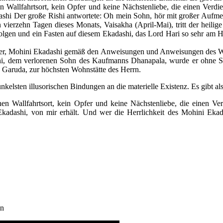
n Wallfahrtsort, kein Opfer und keine Nächstenliebe, die einen Verdi
dashi Der große Rishi antwortete: Oh mein Sohn, hör mit großer Aufme
n vierzehn Tagen dieses Monats, Vaisakha (April-Mai), tritt der heili
en und ein Fasten auf diesem Ekadashi, das Lord Hari so sehr am Her
ch er, Mohini Ekadashi gemäß den Anweisungen und Anweisungen des 
i, dem verlorenen Sohn des Kaufmanns Dhanapala, wurde er ohne Sünd
, Garuda, zur höchsten Wohnstätte des Herrn.
lsten illusorischen Bindungen an die materielle Existenz. Es gibt also
nen Wallfahrtsort, kein Opfer und keine Nächstenliebe, die einen Ver
kadashi, von mir erhält. Und wer die Herrlichkeit des Mohini Ekadas
en