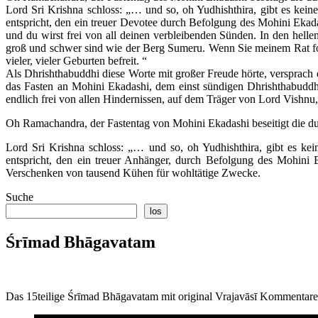
Lord Sri Krishna schloss: „… und so, oh Yudhishthira, gibt es keine
entspricht, den ein treuer Devotee durch Befolgung des Mohini Eka
und du wirst frei von all deinen verbleibenden Sünden. In den helle
groß und schwer sind wie der Berg Sumeru. Wenn Sie meinem Rat folg
vieler, vieler Geburten befreit. “
Als Dhrishthabuddhi diese Worte mit großer Freude hörte, verspra
das Fasten an Mohini Ekadashi, dem einst sündigen Dhrishthabuddh
endlich frei von allen Hindernissen, auf dem Träger von Lord Vishnu
Oh Ramachandra, der Fastentag von Mohini Ekadashi beseitigt die dunke
Lord Sri Krishna schloss: „… und so, oh Yudhishthira, gibt es kei
entspricht, den ein treuer Anhänger, durch Befolgung des Mohini E
Verschenken von tausend Kühen für wohltätige Zwecke.
Suche
los
Śrīmad Bhāgavatam
Das 15teilige Śrīmad Bhāgavatam mit original Vrajavāsī Kommentar