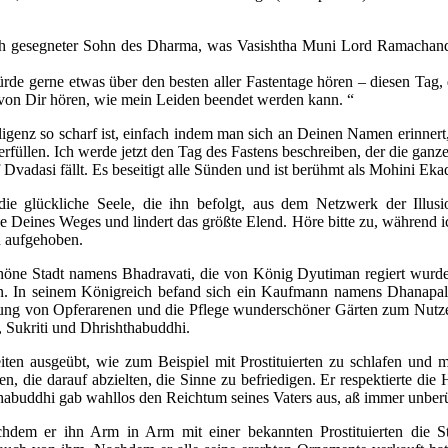
„Oh gesegneter Sohn des Dharma, was Vasishtha Muni Lord Ramachandra 
de gerne etwas über den besten aller Fastentage hören – diesen Tag, 
 von Dir hören, wie mein Leiden beendet werden kann. “
ligenz so scharf ist, einfach indem man sich an Deinen Namen erinner
füllen. Ich werde jetzt den Tag des Fastens beschreiben, der die ganze 
Dvadasi fällt. Es beseitigt alle Sünden und ist berühmt als Mohini Eka
 die glückliche Seele, die ihn befolgt, aus dem Netzwerk der Illu
se Deines Weges und lindert das größte Elend. Höre bitte zu, während i
n aufgehoben.
chöne Stadt namens Bhadravati, die von König Dyutiman regiert wurde
. In seinem Königreich befand sich ein Kaufmann namens Dhanapala,
tung von Opferarenen und die Pflege wunderschöner Gärten zum Nutzen
 Sukriti und Dhrishthabuddhi.
ten ausgeübt, wie zum Beispiel mit Prostituierten zu schlafen und mi
, die darauf abzielten, die Sinne zu befriedigen. Er respektierte die
habuddhi gab wahllos den Reichtum seines Vaters aus, aß immer unberü
dem er ihn Arm in Arm mit einer bekannten Prostituierten die St