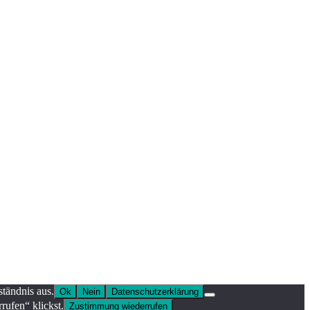
tändnis aus.
Ok
Nein
Datenschutzerklärung
ufen“ klickst.
Zustimmung wiederrufen