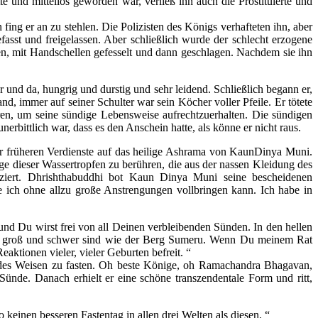
e und mittellos geworden war, verließ ihn auch die Prostituierte und
ing er an zu stehlen. Die Polizisten des Königs verhafteten ihn, aber
fasst und freigelassen. Aber schließlich wurde der schlecht erzogene
n, mit Handschellen gefesselt und dann geschlagen. Nachdem sie ihn
 und da, hungrig und durstig und sehr leidend. Schließlich begann er,
, immer auf seiner Schulter war sein Köcher voller Pfeile. Er tötete
en, um seine sündige Lebensweise aufrechtzuerhalten. Die sündigen
rbittlich war, dass es den Anschein hatte, als könne er nicht raus.
ner früheren Verdienste auf das heilige Ashrama von KaunDinya Muni.
e dieser Wassertropfen zu berühren, die aus der nassen Kleidung des
uziert. Dhrishthabuddhi bot Kaun Dinya Muni seine bescheidenen
 ich ohne allzu große Anstrengungen vollbringen kann. Ich habe in
d Du wirst frei von all Deinen verbleibenden Sünden. In den hellen
e so groß und schwer sind wie der Berg Sumeru. Wenn Du meinem Rat
aktionen vieler, vieler Geburten befreit. “
 des Weisen zu fasten. Oh beste Könige, oh Ramachandra Bhagavan,
nde. Danach erhielt er eine schöne transzendentale Form und ritt,
keinen besseren Fastentag in allen drei Welten als diesen. “