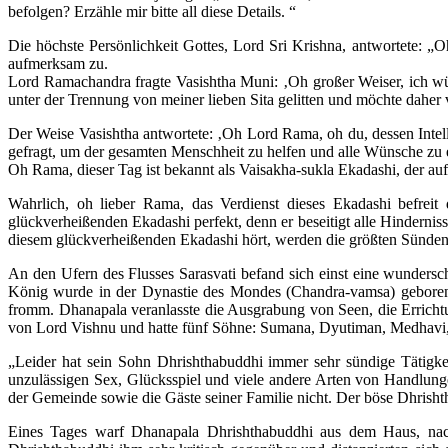
befolgen? Erzähle mir bitte all diese Details. “
Die höchste Persönlichkeit Gottes, Lord Sri Krishna, antwortete: 
aufmerksam zu.
Lord Ramachandra fragte Vasishtha Muni: ‚Oh großer Weiser, ich wür
unter der Trennung von meiner lieben Sita gelitten und möchte daher
Der Weise Vasishtha antwortete: ‚Oh Lord Rama, oh du, dessen Intel
gefragt, um der gesamten Menschheit zu helfen und alle Wünsche zu er
Oh Rama, dieser Tag ist bekannt als Vaisakha-sukla Ekadashi, der auf 
Wahrlich, oh lieber Rama, das Verdienst dieses Ekadashi befreit
glückverheißenden Ekadashi perfekt, denn er beseitigt alle Hindernis
diesem glückverheißenden Ekadashi hört, werden die größten Sünde
An den Ufern des Flusses Sarasvati befand sich einst eine wunders
König wurde in der Dynastie des Mondes (Chandra-vamsa) geboren
fromm. Dhanapala veranlasste die Ausgrabung von Seen, die Errich
von Lord Vishnu und hatte fünf Söhne: Sumana, Dyutiman, Medhavi,
„Leider hat sein Sohn Dhrishthabuddhi immer sehr sündige Tätigkei
unzulässigen Sex, Glücksspiel und viele andere Arten von Handlungen
der Gemeinde sowie die Gäste seiner Familie nicht. Der böse Dhrisht
Eines Tages warf Dhanapala Dhrishthabuddhi aus dem Haus, nach