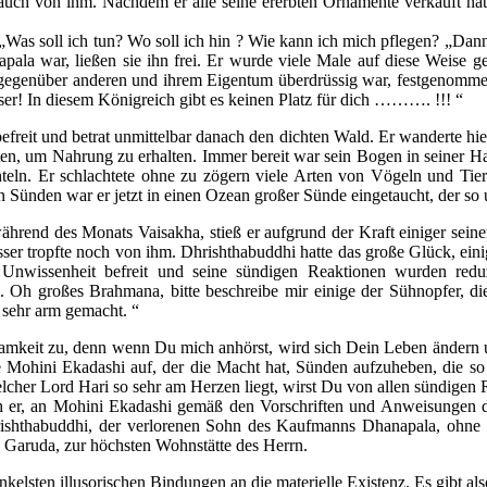
auch von ihm. Nachdem er alle seine ererbten Ornamente verkauft hatt
„Was soll ich tun? Wo soll ich hin ? Wie kann ich mich pflegen? „Dann f
pala war, ließen sie ihn frei. Er wurde viele Male auf diese Weise ge
t gegenüber anderen und ihrem Eigentum überdrüssig war, festgenomme
ser! In diesem Königreich gibt es keinen Platz für dich ………. !!! “
reit und betrat unmittelbar danach den dichten Wald. Er wanderte hier
en, um Nahrung zu erhalten. Immer bereit war sein Bogen in seiner Hand
ln. Er schlachtete ohne zu zögern viele Arten von Vögeln und Tier
ünden war er jetzt in einen Ozean großer Sünde eingetaucht, der so une
ährend des Monats Vaisakha, stieß er aufgrund der Kraft einiger sei
r tropfte noch von ihm. Dhrishthabuddhi hatte das große Glück, einig
 Unwissenheit befreit und seine sündigen Reaktionen wurden red
 Oh großes Brahmana, bitte beschreibe mir einige der Sühnopfer, die
 sehr arm gemacht. “
amkeit zu, denn wenn Du mich anhörst, wird sich Dein Leben ändern un
ilige Mohini Ekadashi auf, der die Macht hat, Sünden aufzuheben, di
lcher Lord Hari so sehr am Herzen liegt, wirst Du von allen sündigen Re
ach er, an Mohini Ekadashi gemäß den Vorschriften und Anweisungen
ishthabuddhi, der verlorenen Sohn des Kaufmanns Dhanapala, ohne Sü
, Garuda, zur höchsten Wohnstätte des Herrn.
lsten illusorischen Bindungen an die materielle Existenz. Es gibt also 