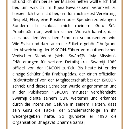
ist und ich ihm bei seiner Mission helfen wollte. Ich trat
bei, um wirklich im Kṛṣṇa-Bewusstsein verankert zu
bleiben. Ich trat nicht bei, um für mich selbst Verehrung,
Respekt, Ehre, eine Position oder Spenden zu erlangen.
Sondern ich schloss mich meinem Guru Śrīla
Prabhupāda an, weil ich seinen Wunsch kannte, dass
alles aus den Vedischen Schriften so präsentiert wird
Wie Es Ist und dazu auch die Etikette gehört.“ Aufgrund
der Abweichung der ISKCON-Führer vom authentischen
Vedischen Standard (siehe Swāmījīs “My Mission”-
Erläuterungen für weitere Details) trat Swamiji 1989
offiziell von der ISKCON zurück. Bis heute ist er der
einzige Schüler Śrīla Prabhupādas, der einen offiziellen
Rücktrittsbrief von der Mitgliederschaft bei der ISKCON
schrieb und dieses Schreiben wurde angenommen und
in der Publikation “ISKCON minutes” veröffentlicht.
Swāmījī diente seinem Guru weiterhin und erkannte
durch die intensiven Gefühle in seinem Herzen, dass
sein Guru die Fackel der Schülernachfolge an ihn
weitergegeben hatte. So gründete er 1990 die
Organisation Bhāgavat Dharma Samāj.