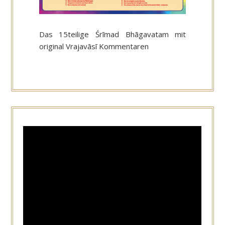
Das 15teilige Śrīmad Bhāgavatam mit
original Vrajavāsī Kommentaren