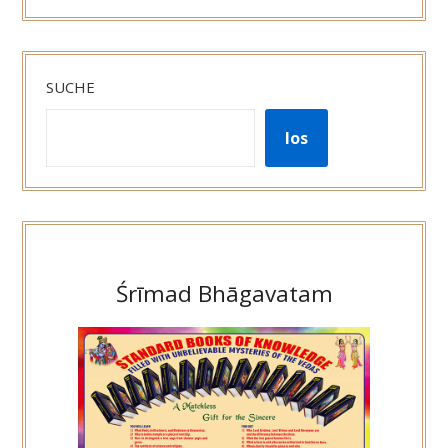
SUCHE
los
Śrīmad Bhāgavatam