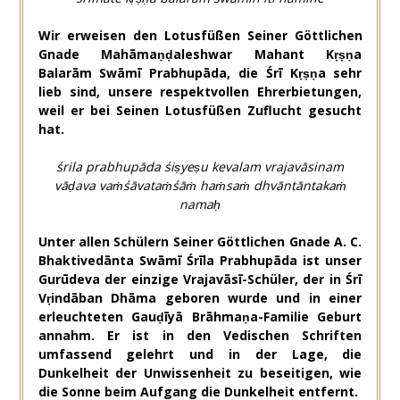
Wir erweisen
den Lotusfüßen
Seiner Göttlichen
Gnade Mahāmaṇḍaleshwar Mahant Kṛṣṇa
Balarām Swāmī Prabhupāda
, die Śrī Kṛṣṇa sehr
lieb sind,
unsere respektvollen Ehrerbietungen,
weil er bei Seinen Lotusfüßen Zuflucht gesucht
hat.
śrila prabhupāda śiṣyeṣu kevalam vrajavāsinam
vāḍava vaṁśāvataṁśāṁ haṁsaṁ dhvāntāntakaṁ
namaḥ
Unter allen Schülern Seiner Göttlichen Gnade A. C.
Bhaktivedānta Swāmī Śrīla Prabhupāda ist unser
Gurūdeva der einzige Vrajavāsī-Schüler, der in Śrī
Vṛindāban Dhāma geboren wurde und in einer
erleuchteten Gauḍīyā Brāhmaṇa-Familie Geburt
annahm. Er ist in den Vedischen Schriften
umfassend gelehrt und in der Lage, die
Dunkelheit der Unwissenheit zu beseitigen, wie
die Sonne beim Aufgang die Dunkelheit entfernt.