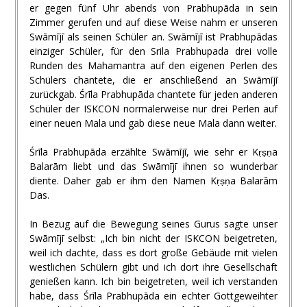
er gegen fünf Uhr abends von Prabhupāda in sein
Zimmer gerufen und auf diese Weise nahm er unseren
Swāmījī als seinen Schüler an. Swāmījī ist Prabhupādas
einziger Schüler, für den Srila Prabhupada drei volle
Runden des Mahamantra auf den eigenen Perlen des
Schülers chantete, die er anschließend an Swāmījī
zurückgab. Śrīla Prabhupāda chantete für jeden anderen
Schüler der ISKCON normalerweise nur drei Perlen auf
einer neuen Mala und gab diese neue Mala dann weiter.
Śrīla Prabhupāda erzählte Swāmījī, wie sehr er Kṛṣṇa
Balarām liebt und das Swāmījī ihnen so wunderbar
diente. Daher gab er ihm den Namen Kṛṣṇa Balarām
Das.
In Bezug auf die Bewegung seines Gurus sagte unser
Swāmījī selbst: „Ich bin nicht der ISKCON beigetreten,
weil ich dachte, dass es dort große Gebäude mit vielen
westlichen Schülern gibt und ich dort ihre Gesellschaft
genießen kann. Ich bin beigetreten, weil ich verstanden
habe, dass Śrīla Prabhupāda ein echter Gottgeweihter