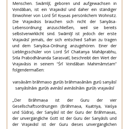
Menschen. Swāmījī, geboren und aufgewachsen in
Vṛindāban, ist ein Vrajavāsī und daher ein ständiger
Einwohner von Lord Śrī Kṛṣṇas persönlichem Wohnsitz.
Die Vrajavāsis brauchen sich nicht der Sanyāsa-
Lebensordnung anzuschließen, weil sie bereits
selbstverwirklicht sind. Swāmījī ist jedoch der erste
Vrajavāsī jemals, der sich entschied Safran zu tragen
und dem Sanyāsa-Ordnung anzugehören. Einer der
Lieblingsschüler von Lord Śrī Chaitanya Mahāprabhu,
Srila Prabodhānanda Sarasvatī, beschreibt den Wert der
Vrajavāsis in seinem “Śrī Vṛindāban Mahimāmṛtam”
folgendermaßen:
varṇāṇām brāhmaṇo gurūḥ brāhmaṇānāṁ gurū sanyāsī
sanyāsīnāṁ gurūḥ avināsī avināsīnāṁ gurūḥ vrajavāsī
„Der Brāhmaṇa ist der Guru der vier
Gesellschaftsordnungen (Brāhmaṇa, Kṣatriya, Vaiśya
und Sūdra), der Sanyāsī ist der Guru der Brāhmaṇas,
der unvergängliche Gott ist der Guru der Sanyāsīs und
der Vrajavāsī ist der Guru dieses unvergänglichen