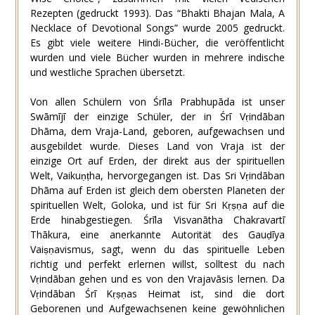
Rezepten (gedruckt 1993). Das “Bhakti Bhajan Mala, A
Necklace of Devotional Songs” wurde 2005 gedruckt.
Es gibt viele weitere Hindi-Bücher, die veröffentlicht
wurden und viele Bücher wurden in mehrere indische
und westliche Sprachen übersetzt.
Von allen Schülern von Śrīla Prabhupāda ist unser
Swāmījī der einzige Schüler, der in Śrī Vṛindāban
Dhāma, dem Vraja-Land, geboren, aufgewachsen und
ausgebildet wurde. Dieses Land von Vraja ist der
einzige Ort auf Erden, der direkt aus der spirituellen
Welt, Vaikuṇṭha, hervorgegangen ist. Das Sri Vṛindāban
Dhāma auf Erden ist gleich dem obersten Planeten der
spirituellen Welt, Goloka, und ist für Sri Kṛṣṇa auf die
Erde hinabgestiegen. Śrīla Visvanātha Chakravartī
Thākura, eine anerkannte Autorität des Gauḍīya
Vaiṣṇavismus, sagt, wenn du das spirituelle Leben
richtig und perfekt erlernen willst, solltest du nach
Vṛindāban gehen und es von den Vrajavāsis lernen. Da
Vṛindāban Śrī Kṛṣṇas Heimat ist, sind die dort
Geborenen und Aufgewachsenen keine gewöhnlichen