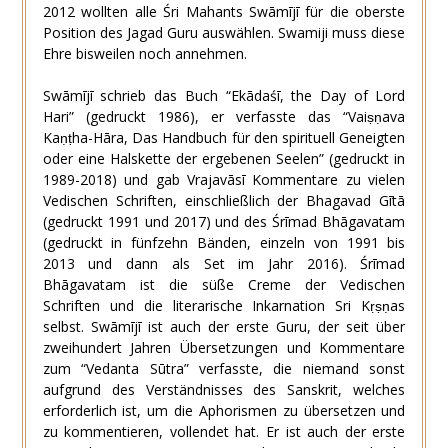
2012 wollten alle Śri Mahants Swāmījī für die oberste
Position des Jagad Guru auswählen. Swamiji muss diese
Ehre bisweilen noch annehmen.
Swāmījī schrieb das Buch “Ekādaśī, the Day of Lord
Hari” (gedruckt 1986), er verfasste das “Vaiṣṇava
Kaṇṭha-Hāra, Das Handbuch für den spirituell Geneigten
oder eine Halskette der ergebenen Seelen” (gedruckt in
1989-2018) und gab Vrajavāsī Kommentare zu vielen
Vedischen Schriften, einschließlich der Bhagavad Gītā
(gedruckt 1991 und 2017) und des Śrīmad Bhāgavatam
(gedruckt in fünfzehn Bänden, einzeln von 1991 bis
2013 und dann als Set im Jahr 2016). Śrīmad
Bhāgavatam ist die süße Creme der Vedischen
Schriften und die literarische Inkarnation Sri Kṛṣṇas
selbst. Swāmījī ist auch der erste Guru, der seit über
zweihundert Jahren Übersetzungen und Kommentare
zum “Vedanta Sūtra” verfasste, die niemand sonst
aufgrund des Verständnisses des Sanskrit, welches
erforderlich ist, um die Aphorismen zu übersetzen und
zu kommentieren, vollendet hat. Er ist auch der erste