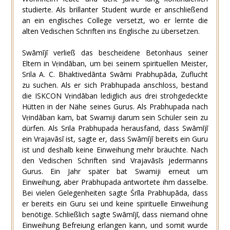
studierte. Als brillanter Student wurde er anschließend
an ein englisches College versetzt, wo er lernte die
alten Vedischen Schriften ins Englische zu übersetzen.
Swāmījī verließ das bescheidene Betonhaus seiner
Eltern in Vṛindāban, um bei seinem spirituellen Meister,
Srila A. C. Bhaktivedānta Swāmi Prabhupāda, Zuflucht
zu suchen. Als er sich Prabhupada anschloss, bestand
die ISKCON Vṛindāban lediglich aus drei strohgedeckte
Hütten in der Nähe seines Gurus. Als Prabhupada nach
Vṛindāban kam, bat Swamiji darum sein Schüler sein zu
dürfen. Als Srila Prabhupada herausfand, dass Swāmījī
ein Vrajavāsī ist, sagte er, dass Swāmījī bereits ein Guru
ist und deshalb keine Einweihung mehr bräuchte. Nach
den Vedischen Schriften sind Vrajavāsīs jedermanns
Gurus. Ein Jahr später bat Swamiji erneut um
Einweihung, aber Prabhupada antwortete ihm dasselbe.
Bei vielen Gelegenheiten sagte Śrīla Prabhupāda, dass
er bereits ein Guru sei und keine spirituelle Einweihung
benötige. Schließlich sagte Swāmījī, dass niemand ohne
Einweihung Befreiung erlangen kann, und somit wurde