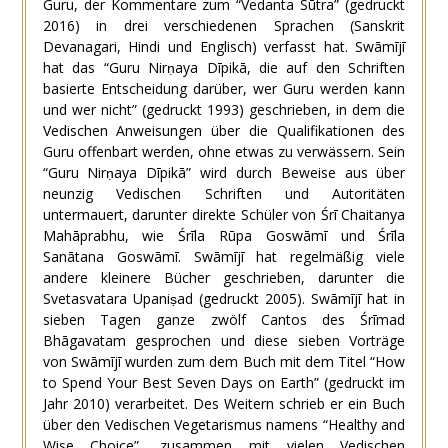
Guru, der Kommentare zum “Vedanta Sūtra” (gedruckt
2016) in drei verschiedenen Sprachen (Sanskrit
Devanagari, Hindi und Englisch) verfasst hat. Swāmījī
hat das “Guru Nirṇaya Dīpikā, die auf den Schriften
basierte Entscheidung darüber, wer Guru werden kann
und wer nicht” (gedruckt 1993) geschrieben, in dem die
Vedischen Anweisungen über die Qualifikationen des
Guru offenbart werden, ohne etwas zu verwässern. Sein
“Guru Nirṇaya Dīpikā” wird durch Beweise aus über
neunzig Vedischen Schriften und Autoritäten
untermauert, darunter direkte Schüler von Śrī Chaitanya
Mahāprabhu, wie Śrīla Rūpa Goswāmī und Śrīla
Sanātana Goswāmī. Swāmījī hat regelmäßig viele
andere kleinere Bücher geschrieben, darunter die
Svetasvatara Upaniṣad (gedruckt 2005). Swāmījī hat in
sieben Tagen ganze zwölf Cantos des Śrīmad
Bhāgavatam gesprochen und diese sieben Vorträge
von Swāmījī wurden zum dem Buch mit dem Titel “How
to Spend Your Best Seven Days on Earth” (gedruckt im
Jahr 2010) verarbeitet. Des Weitern schrieb er ein Buch
über den Vedischen Vegetarismus namens “Healthy and
Wise Choice”, zusammen mit vielen Vedischen