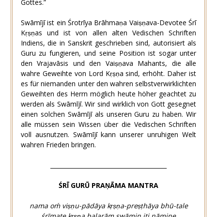
Gottes.”
Swāmījī ist ein Śrotrīya Brāhmaṇa Vaiṣṇava-Devotee Śrī
Kṛṣṇas und ist von allen alten Vedischen Schriften
Indiens, die in Sanskrit geschrieben sind, autorisiert als
Guru zu fungieren, und seine Position ist sogar unter
den Vrajavāsis und den Vaiṣṇava Mahants, die alle
wahre Geweihte von Lord Kṛṣṇa sind, erhöht. Daher ist
es für niemanden unter den wahren selbstverwirklichten
Geweihten des Herrn möglich heute höher geachtet zu
werden als Swāmījī. Wir sind wirklich von Gott gesegnet
einen solchen Swāmījī als unseren Guru zu haben. Wir
alle müssen sein Wissen über die Vedischen Schriften
voll ausnutzen. Swāmījī kann unserer unruhigen Welt
wahren Frieden bringen.
________________________________________
ŚRĪ GURŪ PRAṆĀMA MANTRA
nama oḿ viṣṇu-pādāya kṛṣṇa-preṣṭhāya bhū-tale
ś
rīmate kṛṣṇa balarām swāmin iti nāmine