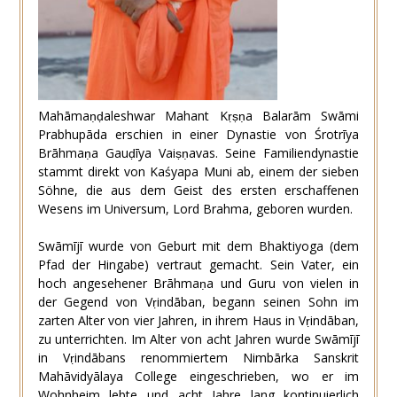
Mahāmaṇḍaleshwar Mahant Kṛṣṇa Balarām Swāmi
Prabhupāda erschien in einer Dynastie von Śrotrīya
Brāhmaṇa Gauḍīya Vaiṣṇavas. Seine Familiendynastie
stammt direkt von Kaśyapa Muni ab, einem der sieben
Söhne, die aus dem Geist des ersten erschaffenen
Wesens im Universum, Lord Brahma, geboren wurden.
Swāmījī wurde von Geburt mit dem Bhaktiyoga (dem
Pfad der Hingabe) vertraut gemacht. Sein Vater, ein
hoch angesehener Brāhmaṇa und Guru von vielen in
der Gegend von Vṛindāban, begann seinen Sohn im
zarten Alter von vier Jahren, in ihrem Haus in Vṛindāban,
zu unterrichten. Im Alter von acht Jahren wurde Swāmījī
in Vṛindābans renommiertem Nimbārka Sanskrit
Mahāvidyālaya College eingeschrieben, wo er im
Wohnheim lebte und acht Jahre lang kontinuierlich