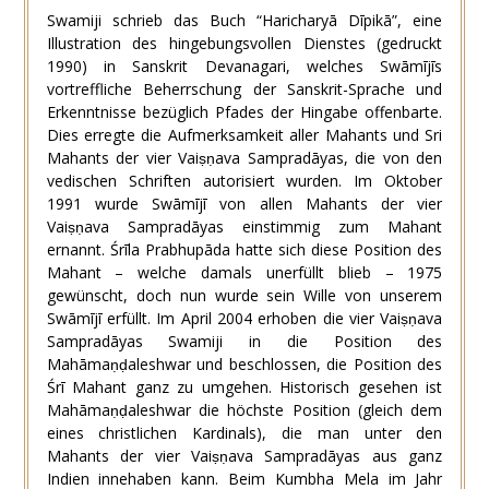
Swamiji schrieb das Buch “Haricharyā Dīpikā”, eine
Illustration des hingebungsvollen Dienstes (gedruckt
1990) in Sanskrit Devanagari, welches Swāmījīs
vortreffliche Beherrschung der Sanskrit-Sprache und
Erkenntnisse bezüglich Pfades der Hingabe offenbarte.
Dies erregte die Aufmerksamkeit aller Mahants und Sri
Mahants der vier Vaiṣṇava Sampradāyas, die von den
vedischen Schriften autorisiert wurden. Im Oktober
1991 wurde Swāmījī von allen Mahants der vier
Vaiṣṇava Sampradāyas einstimmig zum Mahant
ernannt. Śrīla Prabhupāda hatte sich diese Position des
Mahant – welche damals unerfüllt blieb – 1975
gewünscht, doch nun wurde sein Wille von unserem
Swāmījī erfüllt. Im April 2004 erhoben die vier Vaiṣṇava
Sampradāyas Swamiji in die Position des
Mahāmaṇḍaleshwar und beschlossen, die Position des
Śrī Mahant ganz zu umgehen. Historisch gesehen ist
Mahāmaṇḍaleshwar die höchste Position (gleich dem
eines christlichen Kardinals), die man unter den
Mahants der vier Vaiṣṇava Sampradāyas aus ganz
Indien innehaben kann. Beim Kumbha Mela im Jahr