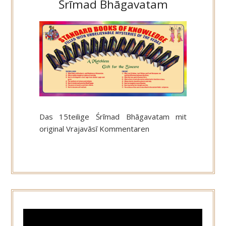
Śrīmad Bhāgavatam
Das 15teilige Śrīmad Bhāgavatam mit
original Vrajavāsī Kommentaren