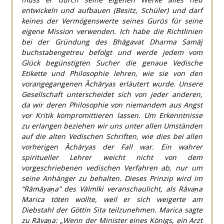
entwickeln und aufbauen (Besitz, Schüler) und darf
keines der Vermögenswerte seines Gurūs für seine
eigene Mission verwenden. Ich habe die Richtlinien
bei der Gründung des Bhāgavat Dharma Samāj
buchstabengetreu befolgt und werde jedem vom
Glück begünstigten Sucher die genaue Vedische
Etikette und Philosophie lehren, wie sie von den
vorangegangenen Āchāryas erläutert wurde. Unsere
Gesellschaft unterscheidet sich von jeder anderen,
da wir deren Philosophie von niemandem aus Angst
vor Kritik kompromittieren lassen. Um Erkenntnisse
zu erlangen beziehen wir uns unter allen Umständen
auf die alten Vedischen Schriften, wie dies bei allen
vorherigen Āchāryas der Fall war. Ein wahrer
spiritueller Lehrer weicht nicht von dem
vorgeschriebenen vedischen Verfahren ab, nur um
seine Anhänger zu behalten. Dieses Prinzip wird im
“Rāmāyaṇa” des
Vālmīki
veranschaulicht, als Rāvaṇa
Marica töten wollte, weil er sich weigerte am
Diebstahl der Göttin Sita teilzunehmen. Marica sagte
zu Rāvaṇa: „Wenn der Minister eines Königs, ein Arzt