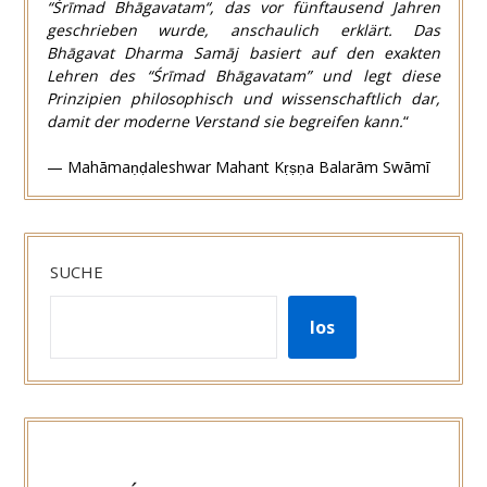
“
Śrīmad Bhāgavatam
“, das vor fünftausend Jahren
geschrieben wurde, anschaulich erklärt. Das
Bhāgavat Dharma Samāj
basiert auf den exakten
Lehren des “Śrīmad Bhāgavatam” und legt diese
Prinzipien philosophisch und wissenschaftlich dar,
damit der moderne Verstand sie begreifen kann.
“
— Mahāmaṇḍaleshwar Mahant Kṛṣṇa Balarām Swāmī
SUCHE
los