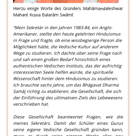
Hierzu einige Worte des Gründers Mahāmaṇḍaleshwar
Mahant Kṛṣṇa Balarām Swāmī:
“Mein Sekretär in den Jahren 1983-84, ein Anglo-
Amerikaner, stellte den heute gelehrten Hinduismus
in Frage und fragte, ob eine wissbegierige Person die
Möglichkeit hätte, die Vedische Kultur auf anderem
Wege zu studieren. Ich dachte über seine Frage nach
und sah einen großen Bedarf hinsichtlich eines
authentischen Vedischen Instituts, das der aufrichtig
interessierten Seele helfen würde, die spirituelle
Wissenschaft hinter dem Hinduismus zu studieren.
Ich brauchte sechs Jahre, um das Bhāgavat Dharma
Samāj richtig zu etablieren; die Gesellschaft, die sich
der Einführung des ultimativen Ziels des Lebewesens
verschrieben hat.
Diese Gesellschaft beantwortet Fragen, wie die
meines Sekretärs. Damit der Schüler eines Gurus
seine eigene Vedische Gesellschaft gründen kann,
muss er durch seine eigenen Werke alles neu