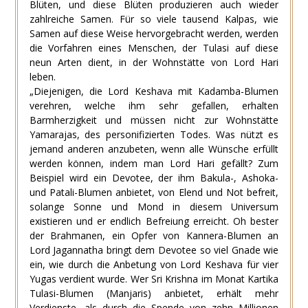
Blüten, und diese Blüten produzieren auch wieder
zahlreiche Samen. Für so viele tausend Kalpas, wie
Samen auf diese Weise hervorgebracht werden, werden
die Vorfahren eines Menschen, der Tulasi auf diese
neun Arten dient, in der Wohnstätte von Lord Hari
leben.
„Diejenigen, die Lord Keshava mit Kadamba-Blumen
verehren, welche ihm sehr gefallen, erhalten
Barmherzigkeit und müssen nicht zur Wohnstätte
Yamarajas, des personifizierten Todes. Was nützt es
jemand anderen anzubeten, wenn alle Wünsche erfüllt
werden können, indem man Lord Hari gefällt? Zum
Beispiel wird ein Devotee, der ihm Bakula-, Ashoka-
und Patali-Blumen anbietet, von Elend und Not befreit,
solange Sonne und Mond in diesem Universum
existieren und er endlich Befreiung erreicht. Oh bester
der Brahmanen, ein Opfer von Kannera-Blumen an
Lord Jagannatha bringt dem Devotee so viel Gnade wie
ein, wie durch die Anbetung von Lord Keshava für vier
Yugas verdient wurde. Wer Sri Krishna im Monat Kartika
Tulasi-Blumen (Manjaris) anbietet, erhält mehr
Verdienste, als durch die Spende von zehn Millionen