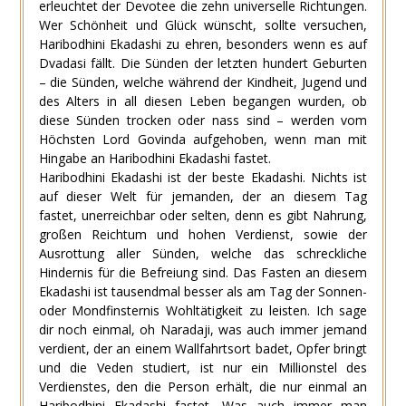
erleuchtet der Devotee die zehn universelle Richtungen.
Wer Schönheit und Glück wünscht, sollte versuchen,
Haribodhini Ekadashi zu ehren, besonders wenn es auf
Dvadasi fällt. Die Sünden der letzten hundert Geburten
– die Sünden, welche während der Kindheit, Jugend und
des Alters in all diesen Leben begangen wurden, ob
diese Sünden trocken oder nass sind – werden vom
Höchsten Lord Govinda aufgehoben, wenn man mit
Hingabe an Haribodhini Ekadashi fastet.
Haribodhini Ekadashi ist der beste Ekadashi. Nichts ist
auf dieser Welt für jemanden, der an diesem Tag
fastet, unerreichbar oder selten, denn es gibt Nahrung,
großen Reichtum und hohen Verdienst, sowie der
Ausrottung aller Sünden, welche das schreckliche
Hindernis für die Befreiung sind. Das Fasten an diesem
Ekadashi ist tausendmal besser als am Tag der Sonnen-
oder Mondfinsternis Wohltätigkeit zu leisten. Ich sage
dir noch einmal, oh Naradaji, was auch immer jemand
verdient, der an einem Wallfahrtsort badet, Opfer bringt
und die Veden studiert, ist nur ein Millionstel des
Verdienstes, den die Person erhält, die nur einmal an
Haribodhini Ekadashi fastet. Was auch immer man