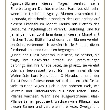
Agastya-Blumen dieses Tages verehrt, seine
Ehrerbietung an. Der höchste Lord Hari freut sich sehr,
wenn er mit schönen Agastya-Blumen geschmückt ist.
O Narada, ich schenke jemandem, der Lord Krishna auf
diesem Ekadashi im Monat Kartika mit Blättern des
Belbaums hingebungsvoll verehrt, Befreiung. Und für
jemanden, der Lord Janardana in diesem Monat mit
frischen Tulasi-Blättern und duftenden Blumen verehrt,
oh Sohn, verbrenne ich persönlich alle Sünden, die er
für damals tausend Geburten begangen hat.
„Einer, der Tulasi Maharani nur sieht, sie berührt, sie
trägt, ihre Geschichte erzählt, ihr Ehrerbietungen
darbringt, um ihre Gnade betet, sie pflanzt, sie verehrt
oder sie bewäassert, wird für immer innerhalb der
Wohnstätte Lord Haris leben. O Narada, jemand, der
Tulasi-Devi auf diese neun Arten dient, erreicht für so
viele tausend Yugas Glück in der höheren Welt, wie
Wurzeln und Unterwurzeln aus einer reifen Tulasi-
Pflanze wachsen. Wenn eine ausgewachsene Tulasi-
Pflanze Samen produziert, wachsen viele Pflanzen aus
diesen Samen und verbreiten ihre Äste, Zweige und