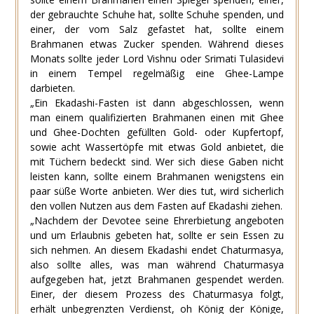
der gebrauchte Schuhe hat, sollte Schuhe spenden, und
einer, der vom Salz gefastet hat, sollte einem
Brahmanen etwas Zucker spenden. Während dieses
Monats sollte jeder Lord Vishnu oder Srimati Tulasidevi
in ​​einem Tempel regelmäßig eine Ghee-Lampe
darbieten.
„Ein Ekadashi-Fasten ist dann abgeschlossen, wenn
man einem qualifizierten Brahmanen einen mit Ghee
und Ghee-Dochten gefüllten Gold- oder Kupfertopf,
sowie acht Wassertöpfe mit etwas Gold anbietet, die
mit Tüchern bedeckt sind. Wer sich diese Gaben nicht
leisten kann, sollte einem Brahmanen wenigstens ein
paar süße Worte anbieten. Wer dies tut, wird sicherlich
den vollen Nutzen aus dem Fasten auf Ekadashi ziehen.
„Nachdem der Devotee seine Ehrerbietung angeboten
und um Erlaubnis gebeten hat, sollte er sein Essen zu
sich nehmen. An diesem Ekadashi endet Chaturmasya,
also sollte alles, was man während Chaturmasya
aufgegeben hat, jetzt Brahmanen gespendet werden.
Einer, der diesem Prozess des Chaturmasya folgt,
erhält unbegrenzten Verdienst, oh König der Könige,