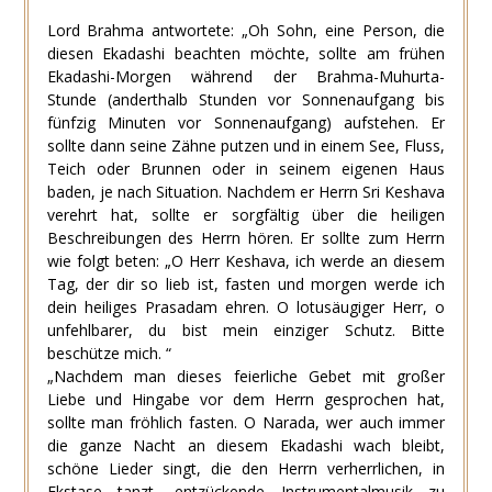
Lord Brahma antwortete: „Oh Sohn, eine Person, die
diesen Ekadashi beachten möchte, sollte am frühen
Ekadashi-Morgen während der Brahma-Muhurta-
Stunde (anderthalb Stunden vor Sonnenaufgang bis
fünfzig Minuten vor Sonnenaufgang) aufstehen. Er
sollte dann seine Zähne putzen und in einem See, Fluss,
Teich oder Brunnen oder in seinem eigenen Haus
baden, je nach Situation. Nachdem er Herrn Sri Keshava
verehrt hat, sollte er sorgfältig über die heiligen
Beschreibungen des Herrn hören. Er sollte zum Herrn
wie folgt beten: „O Herr Keshava, ich werde an diesem
Tag, der dir so lieb ist, fasten und morgen werde ich
dein heiliges Prasadam ehren. O lotusäugiger Herr, o
unfehlbarer, du bist mein einziger Schutz. Bitte
beschütze mich. “
„Nachdem man dieses feierliche Gebet mit großer
Liebe und Hingabe vor dem Herrn gesprochen hat,
sollte man fröhlich fasten. O Narada, wer auch immer
die ganze Nacht an diesem Ekadashi wach bleibt,
schöne Lieder singt, die den Herrn verherrlichen, in
Ekstase tanzt, entzückende Instrumentalmusik zu