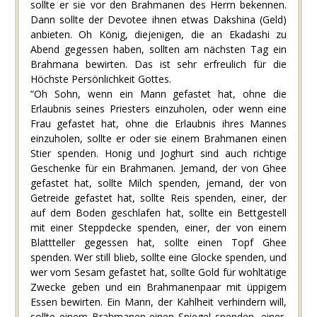
sollte er sie vor den Brahmanen des Herrn bekennen.
Dann sollte der Devotee ihnen etwas Dakshina (Geld)
anbieten. Oh König, diejenigen, die an Ekadashi zu
Abend gegessen haben, sollten am nächsten Tag ein
Brahmana bewirten. Das ist sehr erfreulich für die
Höchste Persönlichkeit Gottes.
“Oh Sohn, wenn ein Mann gefastet hat, ohne die
Erlaubnis seines Priesters einzuholen, oder wenn eine
Frau gefastet hat, ohne die Erlaubnis ihres Mannes
einzuholen, sollte er oder sie einem Brahmanen einen
Stier spenden. Honig und Joghurt sind auch richtige
Geschenke für ein Brahmanen. Jemand, der von Ghee
gefastet hat, sollte Milch spenden, jemand, der von
Getreide gefastet hat, sollte Reis spenden, einer, der
auf dem Boden geschlafen hat, sollte ein Bettgestell
mit einer Steppdecke spenden, einer, der von einem
Blattteller gegessen hat, sollte einen Topf Ghee
spenden. Wer still blieb, sollte eine Glocke spenden, und
wer vom Sesam gefastet hat, sollte Gold für wohltätige
Zwecke geben und ein Brahmanenpaar mit üppigem
Essen bewirten. Ein Mann, der Kahlheit verhindern will,
sollte einem Brahmanen einen Spiegel spenden, einer,