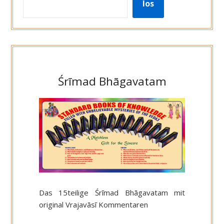
los
Śrīmad Bhāgavatam
Das 15teilige Śrīmad Bhāgavatam mit
original Vrajavāsī Kommentaren