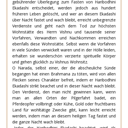
gebührender Überlegung zum Fasten von Haribodhini
Ekadashi entscheidet, werden jedoch aus hundert
früheren Leben gelöscht, und wer an diesem Ekadashi
über Nacht fastet und wach bleibt, erreicht unbegrenzte
Verdienste und geht nach dem Tod zur höchsten
Wohnstätte des Herrn Vishnu und tausende seiner
Vorfahren, Verwandten und Nachkommen erreichen
ebenfalls diese Wohnstätte. Selbst wenn die Vorfahren
in viele Sünden verwickelt waren und in der Hölle leiden,
erhalten sie wunderschön verzierte spirituelle Körper
und gehen glücklich zu Vishnus Wohnsitz.
O Narada, selbst einer, der die abscheuliche Sünde
begangen hat einen Brahmana zu töten, wird von allen
Flecken seines Charakter befreit, indem er Haribodhini
Ekadashi strikt beachet und in dieser Nacht wach bleibt.
Den Verdienst, den man nicht gewinnen kann, wenn
man an allen Orten der Pilgerfahrt badet, ein
Pferdeopfer vollbringt oder Kühe, Gold oder fruchtbares
Land für wohltätige Zwecke gibt, kann leicht erreicht
werden, indem man an diesem heiligen Tag fastet und
die ganze Nacht wach bleibt.
„Jeder, der Haribodhini Ekadashi beachtet, wird als