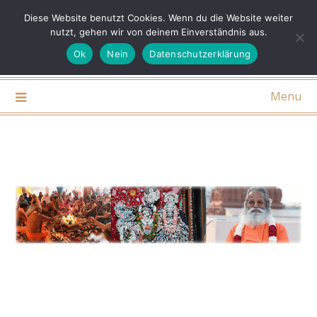
Skip
Diese Website benutzt Cookies. Wenn du die Website weiter
Bhāgavat Dharma Samāj de
to
nutzt, gehen wir von deinem Einverständnis aus.
content
Institut für reinen hingebungsvollen Dienst
Ok
Nein
Datenschutzerklärung
Menu