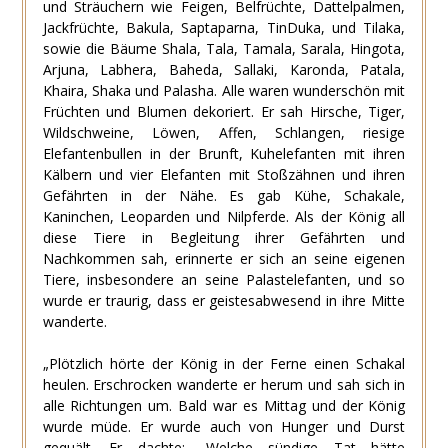
und Sträuchern wie Feigen, Belfrüchte, Dattelpalmen,
Jackfrüchte, Bakula, Saptaparna, TinDuka, und Tilaka,
sowie die Bäume Shala, Tala, Tamala, Sarala, Hingota,
Arjuna, Labhera, Baheda, Sallaki, Karonda, Patala,
Khaira, Shaka und Palasha. Alle waren wunderschön mit
Früchten und Blumen dekoriert. Er sah Hirsche, Tiger,
Wildschweine, Löwen, Affen, Schlangen, riesige
Elefantenbullen in der Brunft, Kuhelefanten mit ihren
Kälbern und vier Elefanten mit Stoßzähnen und ihren
Gefährten in der Nähe. Es gab Kühe, Schakale,
Kaninchen, Leoparden und Nilpferde. Als der König all
diese Tiere in Begleitung ihrer Gefährten und
Nachkommen sah, erinnerte er sich an seine eigenen
Tiere, insbesondere an seine Palastelefanten, und so
wurde er traurig, dass er geistesabwesend in ihre Mitte
wanderte.
„Plötzlich hörte der König in der Ferne einen Schakal
heulen. Erschrocken wanderte er herum und sah sich in
alle Richtungen um. Bald war es Mittag und der König
wurde müde. Er wurde auch von Hunger und Durst
gequält. Er dachte: „Welche sündige Tat hätte